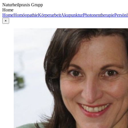
Naturheilpraxis Grupp
Home
Home
Homöopathie
Körperarbeit
Akupunktur
Photonentherapie
Persönl
×